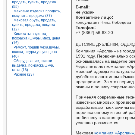
продать, купить, продажа
(55)
E-mail:
Меховые изделия продать,
не указан
покупить, продажа (87)
Контактное лицо:
Меховая обувь, продать,
консультант Нина Лебедева
купить, продажа, покупка
Телефон:
(12)
+7 (8362) 56-63-20
Химикаты выделка,
покраска (шкуры, мех), цена
(16)
ДЕТСКИЕ ДУБЛЁНКИ, ОДЕЖД
Ремонт, пошив меха,шубы,
Компания «Арслан» из город
шапки, шкуры,услуги,цена
1991 году. Первоначально о
(40)
Оборудование, станки
основывалась на выделке ов
выделка, покраска шкур,
Через пять лет компания «Ар
меха (16)
меховой одежды из натураль
Разное (23)
дублёнки с логотипом «Умка» 
предприятия. За этот период
овчины и пошиву современной
Применяя современные техно
известных мировых производ
вырабатывают мех овчины выс
перечисленному и тесной ра
по бизнесу в настоящее вре
успешно развивается.
Меховая
компания «Арслан»