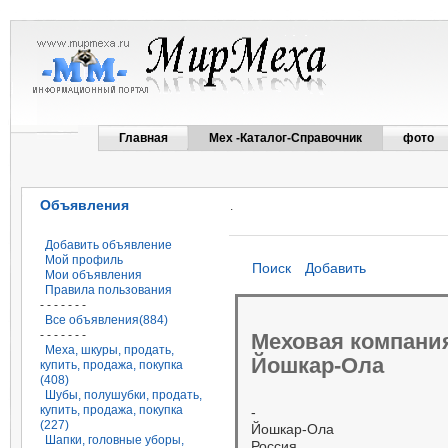
Главная
Мех -Каталог-Справочник
фото
Объявления
.
Добавить объявление
Мой профиль
Поиск
Добавить
Мои объявления
Правила пользования
- - - - - - -
Все объявления(884)
- - - - - - -
Меховая компани
Меха, шкуры, продать,
Йошкар-Ола
купить, продажа, покупка
(408)
Шубы, полушубки, продать,
купить, продажа, покупка
-
(227)
Йошкар-Ола
Шапки, головные уборы,
Россия